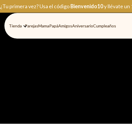
Ir
¿Tu primera vez? Usa el código
Bienvenido10
y llévate un
al
contenido
Tienda
Parejas
Mama
Papá
Amigos
Aniversario
Cumpleaños