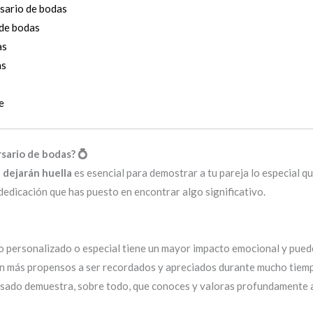
rsario de bodas
 de bodas
as
as
e
rsario de bodas? 💍
 dejarán huella
es esencial para demostrar a tu pareja lo especial qu
dedicación que has puesto en encontrar algo significativo.
o personalizado o especial tiene un mayor impacto emocional y puede
n más propensos a ser recordados y apreciados durante mucho tiem
nsado demuestra, sobre todo, que conoces y valoras profundamente a