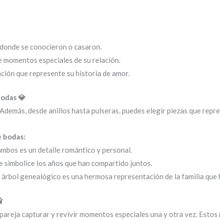
 donde se conocieron o casaron.
le momentos especiales de su relación.
ción que represente su historia de amor.
bodas 💎
Además, desde anillos hasta pulseras, puedes elegir piezas que rep
e bodas:
 ambos es un detalle romántico y personal.
e simbolice los años que han compartido juntos.
n árbol genealógico es una hermosa representación de la familia que

pareja capturar y revivir momentos especiales una y otra vez. Estos 