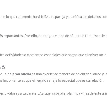
n lo que realmente hará feliz a tu pareja y planifica los detalles con
 impactantes. Por ello, no tengas miedo de añadir un toque sentimen
nifica actividades o momentos especiales que hagan que el aniversario
a 💍
 que dejarán huella
es una excelente manera de celebrar el amor y la
s importante es que el regalo refleje lo especial que es su relación.
 y valoras a tu pareja. ¡Así que inspírate, planifica y haz de este an