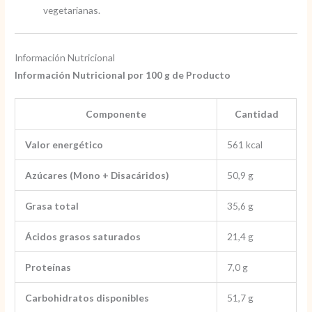
vegetarianas.
Información Nutricional
Información Nutricional por 100 g de Producto
Componente
Cantidad
Valor energético
561 kcal
Azúcares (Mono + Disacáridos)
50,9 g
Grasa total
35,6 g
Ácidos grasos saturados
21,4 g
Proteínas
7,0 g
Carbohidratos disponibles
51,7 g