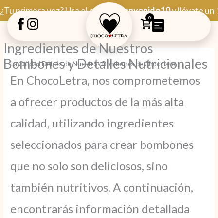
Ir
¿Tu primera vez? Usa el código
Bienvenido10
y llévate un
al
0
contenido
Ingredientes de Nuestros
Bombones y Detalles Nutricionales
La Calidad Detrás de Nuestros Bombones de Chocolate
En ChocoLetra, nos comprometemos
a ofrecer productos de la más alta
calidad, utilizando ingredientes
seleccionados para crear bombones
que no solo son deliciosos, sino
también nutritivos. A continuación,
encontrarás información detallada