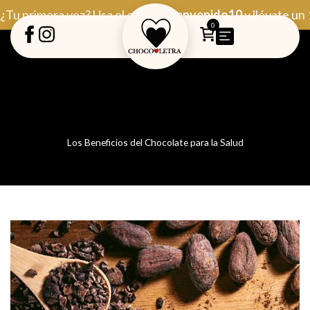
Ir
¿Tu primera vez? Usa el código
Bienvenido10
y llévate un
al
0
contenido
Los Beneficios del Chocolate para la Salud