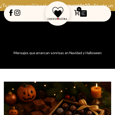
Ir
¿Tu primera vez? Usa el código
Bienvenido10
y llévate un
al
0
contenido
Mensajes que arrancan sonrisas en Navidad y Halloween