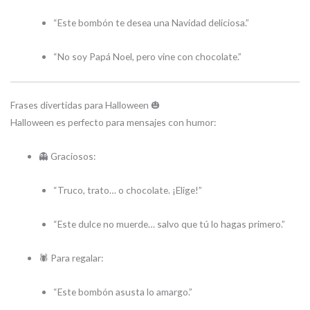
“Este bombón te desea una Navidad deliciosa.”
“No soy Papá Noel, pero vine con chocolate.”
Frases divertidas para Halloween 🎃
Halloween es perfecto para mensajes con humor:
👻 Graciosos:
“Truco, trato… o chocolate. ¡Elige!”
“Este dulce no muerde… salvo que tú lo hagas primero.”
🕷️ Para regalar:
“Este bombón asusta lo amargo.”