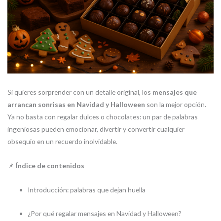
Si quieres sorprender con un detalle original, los
mensajes que
arrancan sonrisas en Navidad y Halloween
son la mejor opción.
Ya no basta con regalar dulces o chocolates: un par de palabras
ingeniosas pueden emocionar, divertir y convertir cualquier
obsequio en un recuerdo inolvidable.
📌
Índice de contenidos
Introducción: palabras que dejan huella
¿Por qué regalar mensajes en Navidad y Halloween?