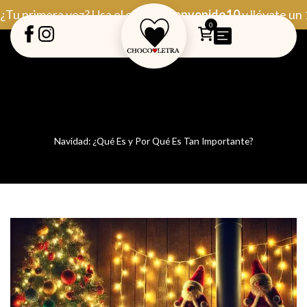
Ir
¿Tu primera vez? Usa el código
Bienvenido10
y llévate un
al
0
contenido
Navidad: ¿Qué Es y Por Qué Es Tan Importante?