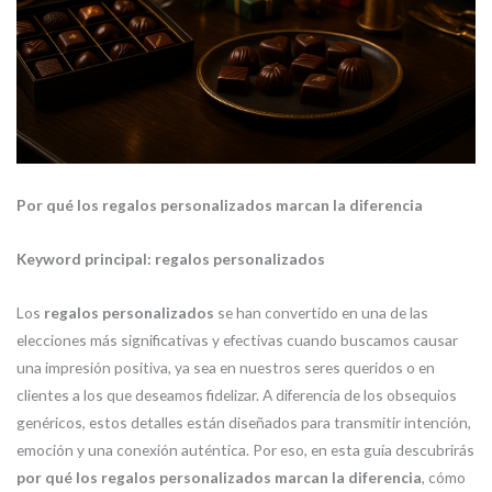
Por qué los regalos personalizados marcan la diferencia
Keyword principal: regalos personalizados
Los
regalos personalizados
se han convertido en una de las
elecciones más significativas y efectivas cuando buscamos causar
una impresión positiva, ya sea en nuestros seres queridos o en
clientes a los que deseamos fidelizar. A diferencia de los obsequios
genéricos, estos detalles están diseñados para transmitir intención,
emoción y una conexión auténtica. Por eso, en esta guía descubrirás
por qué los regalos personalizados marcan la diferencia
, cómo