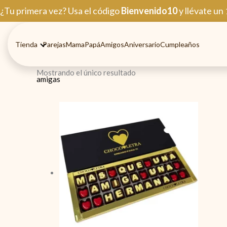
Ir
¿Tu primera vez? Usa el código
Bienvenido10
y llévate un
al
contenido
Tienda
Parejas
Mama
Papá
Amigos
Aniversario
Cumpleaños
Inicio
/ Productos etiquetados “amigas”
Mostrando el único resultado
amigas