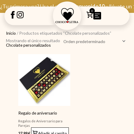
Ir
¿Tu primera vez? Usa el código
Bienvenido10
y llévate un
al
0
contenido
Inicio
/ Productos etiquetados “Chcolate personalizados”
Mostrando el único resultado
Chcolate personalizados
Regalo de aniversario
Regalos de Aniversario para
Parejas
Añadir al carrito
27,99
€