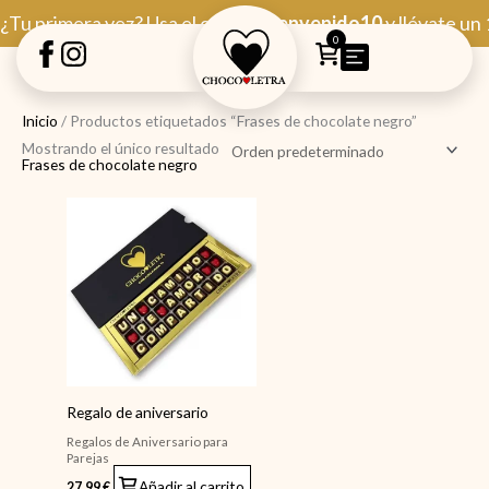
Ir
¿Tu primera vez? Usa el código
Bienvenido10
y llévate un
al
0
contenido
Inicio
/ Productos etiquetados “Frases de chocolate negro”
Mostrando el único resultado
Frases de chocolate negro
Regalo de aniversario
Regalos de Aniversario para
Parejas
Añadir al carrito
27,99
€