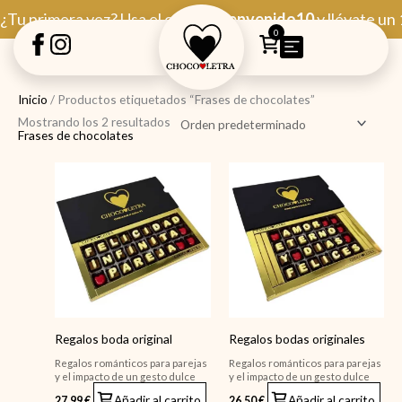
Ir
¿Tu primera vez? Usa el código
Bienvenido10
y llévate un
al
0
contenido
Inicio
/ Productos etiquetados “Frases de chocolates”
Mostrando los 2 resultados
Frases de chocolates
Regalos boda original
Regalos bodas originales
Regalos románticos para parejas
Regalos románticos para parejas
y el impacto de un gesto dulce
y el impacto de un gesto dulce
Añadir al carrito
Añadir al carrito
27,99
€
26,50
€