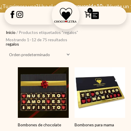
Ir
¿Tu primera vez? Usa el código
Bienvenido10
y llévate un
al
0
contenido
Inicio
/ Productos etiquetados “regalos”
Mostrando 1–12 de 75 resultados
regalos
Bombones de chocolate
Bombones para mama