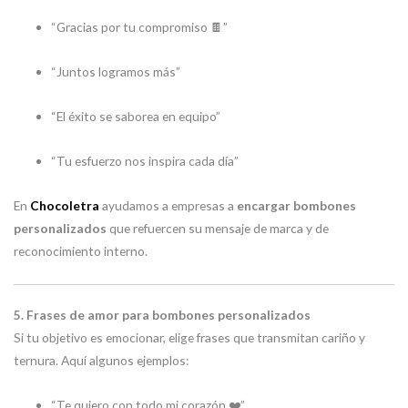
“Gracias por tu compromiso 🍫”
“Juntos logramos más”
“El éxito se saborea en equipo”
“Tu esfuerzo nos inspira cada día”
En
Chocoletra
ayudamos a empresas a
encargar bombones
personalizados
que refuercen su mensaje de marca y de
reconocimiento interno.
5. Frases de amor para bombones personalizados
Si tu objetivo es emocionar, elige frases que transmitan cariño y
ternura. Aquí algunos ejemplos:
“Te quiero con todo mi corazón ❤️”