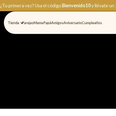
Ir
¿Tu primera vez? Usa el código
Bienvenido10
y llévate un
al
contenido
Tienda
Parejas
Mama
Papá
Amigos
Aniversario
Cumpleaños