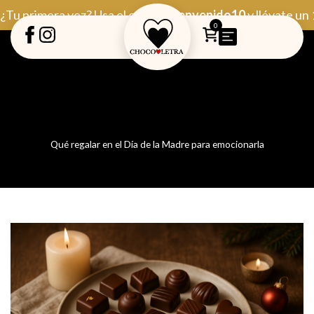
Ir
¿Tu primera vez? Usa el código
Bienvenido10
y llévate un
al
0
contenido
Qué regalar en el Día de la Madre para emocionarla