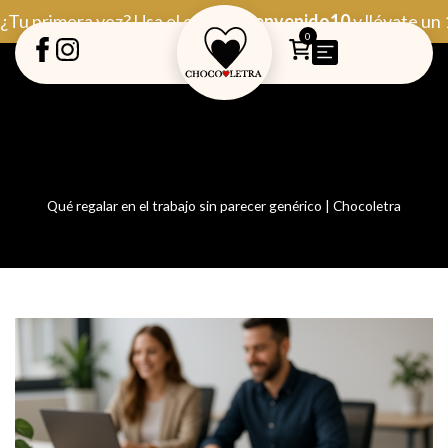
Ir
¿Tu primera vez? Usa el código
Bienvenido10
y llévate un
al
0
contenido
Qué regalar en el trabajo sin parecer genérico | Chocoletra