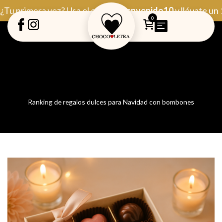
Ir
¿Tu primera vez? Usa el código
Bienvenido10
y llévate un
al
0
contenido
Ranking de regalos dulces para Navidad con bombones