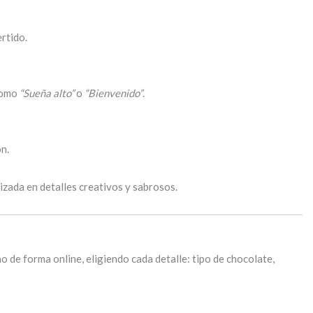
rtido.
 como
“Sueña alto”
o
“Bienvenido”
.
ón.
lizada en detalles creativos y sabrosos.
o de forma online, eligiendo cada detalle: tipo de chocolate,