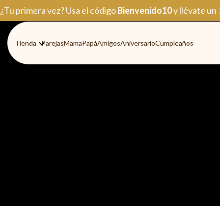
Ir
¿Tu primera vez? Usa el código
Bienvenido10
y llévate un
al
contenido
Tienda
Parejas
Mama
Papá
Amigos
Aniversario
Cumpleaños