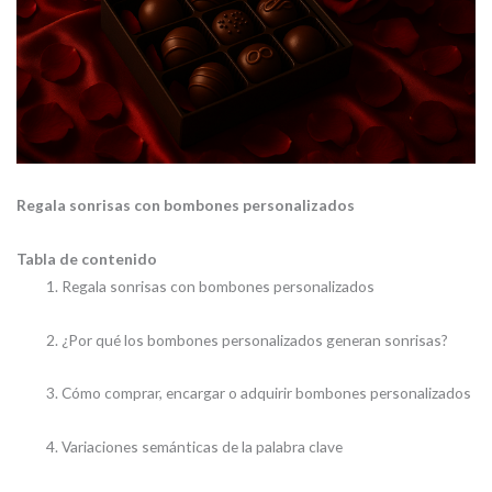
Regala sonrisas con bombones personalizados
Tabla de contenido
Regala sonrisas con bombones personalizados
¿Por qué los bombones personalizados generan sonrisas?
Cómo comprar, encargar o adquirir bombones personalizados
Variaciones semánticas de la palabra clave