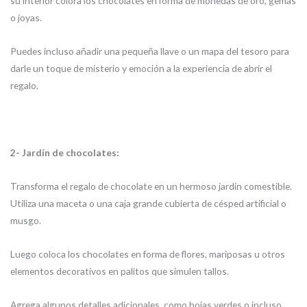
su interior colora los chocolates en forma de monedas de oro, gemas
o joyas.
Puedes incluso añadir una pequeña llave o un mapa del tesoro para
darle un toque de misterio y emoción a la experiencia de abrir el
regalo.
2- Jardín de chocolates:
Transforma el regalo de chocolate en un hermoso jardín comestible.
Utiliza una maceta o una caja grande cubierta de césped artificial o
musgo.
Luego coloca los chocolates en forma de flores, mariposas u otros
elementos decorativos en palitos que simulen tallos.
Agrega algunos detalles adicionales, como hojas verdes o incluso