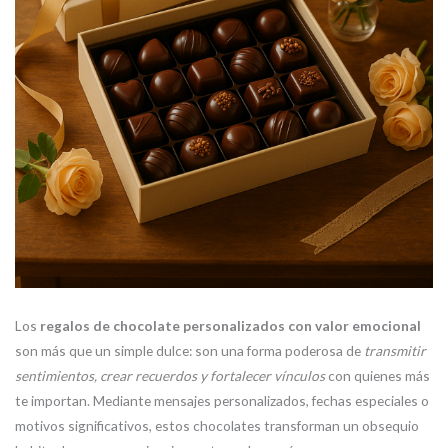
Los
regalos de chocolate personalizados con valor emocional
son más que un simple dulce: son una forma poderosa de
transmitir
sentimientos, crear recuerdos y fortalecer vínculos
con quienes más
te importan. Mediante mensajes personalizados, fechas especiales o
motivos significativos, estos chocolates transforman un obsequio