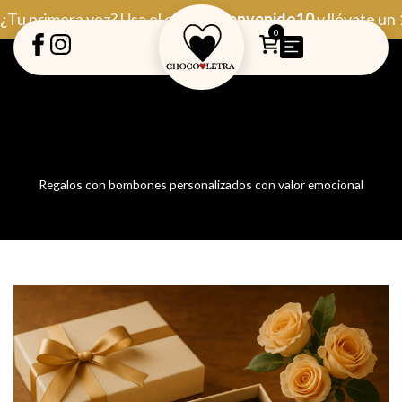
Ir
¿Tu primera vez? Usa el código
Bienvenido10
y llévate un
al
0
contenido
Regalos con bombones personalizados con valor emocional