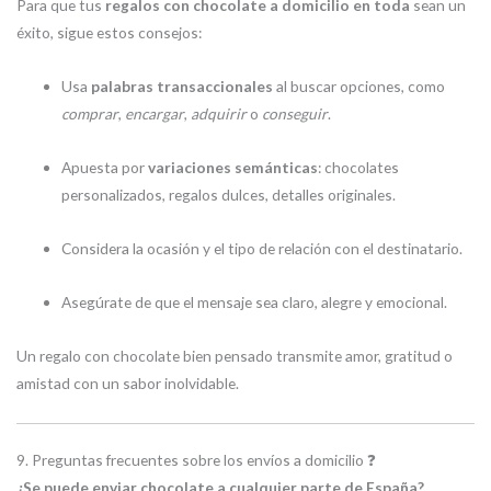
Para que tus
regalos con chocolate a domicilio en toda
sean un
éxito, sigue estos consejos:
Usa
palabras transaccionales
al buscar opciones, como
comprar
,
encargar
,
adquirir
o
conseguir
.
Apuesta por
variaciones semánticas
: chocolates
personalizados, regalos dulces, detalles originales.
Considera la ocasión y el tipo de relación con el destinatario.
Asegúrate de que el mensaje sea claro, alegre y emocional.
Un regalo con chocolate bien pensado transmite amor, gratitud o
amistad con un sabor inolvidable.
9. Preguntas frecuentes sobre los envíos a domicilio ❓
¿Se puede enviar chocolate a cualquier parte de España?