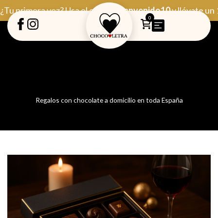
Ir
¿Tu primera vez? Usa el código
Bienvenido10
y llévate un
al
0
contenido
Regalos con chocolate a domicilio en toda España