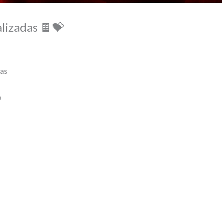
lizadas 🍫💝
das
o