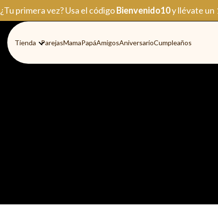
Ir
¿Tu primera vez? Usa el código
Bienvenido10
y llévate un
al
contenido
Tienda
Parejas
Mama
Papá
Amigos
Aniversario
Cumpleaños