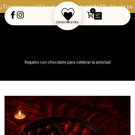
Ir
¿Tu primera vez? Usa el código
Bienvenido10
y llévate un
al
0
contenido
Regalos con chocolate para celebrar la amistad