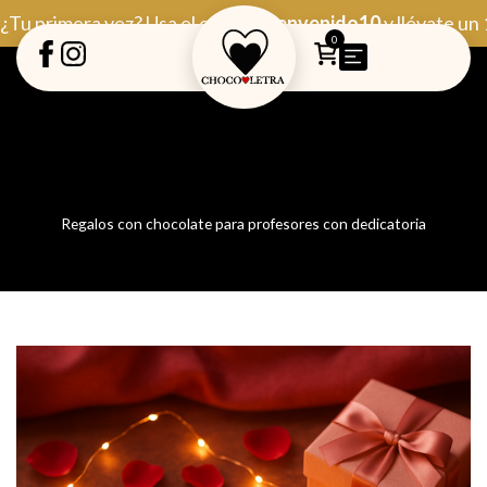
Ir
¿Tu primera vez? Usa el código
Bienvenido10
y llévate un
al
0
contenido
Regalos con chocolate para profesores con dedicatoria