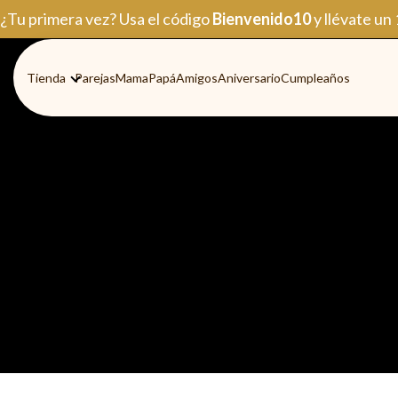
Ir
¿Tu primera vez? Usa el código
Bienvenido10
y llévate un
al
contenido
Tienda
Parejas
Mama
Papá
Amigos
Aniversario
Cumpleaños