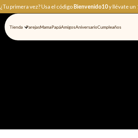
Ir
¿Tu primera vez? Usa el código
Bienvenido10
y llévate un
al
contenido
Tienda
Parejas
Mama
Papá
Amigos
Aniversario
Cumpleaños