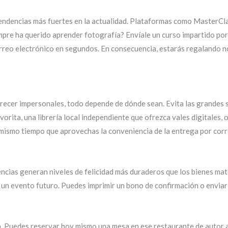
tendencias más fuertes en la actualidad. Plataformas como MasterCl
mpre ha querido aprender fotografía? Envíale un curso impartido por 
rreo electrónico en segundos. En consecuencia, estarás regalando n
ecer impersonales, todo depende de dónde sean. Evita las grandes sup
vorita, una librería local independiente que ofrezca vales digitales, 
 mismo tiempo que aprovechas la conveniencia de la entrega por corr
cias generan niveles de felicidad más duraderos que los bienes mat
e un evento futuro. Puedes imprimir un bono de confirmación o envia
la. Puedes reservar hoy mismo una mesa en ese restaurante de autor a