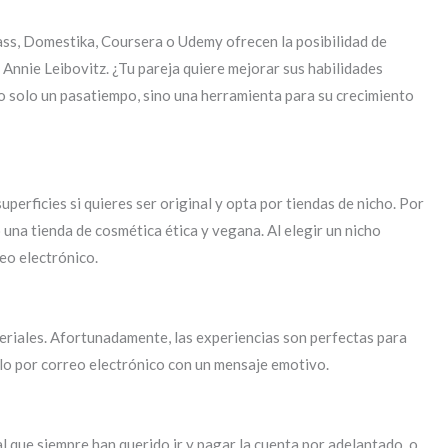
ass, Domestika, Coursera o Udemy ofrecen la posibilidad de
Annie Leibovitz. ¿Tu pareja quiere mejorar sus habilidades
o solo un pasatiempo, sino una herramienta para su crecimiento
erficies si quieres ser original y opta por tiendas de nicho. Por
o una tienda de cosmética ética y vegana. Al elegir un nicho
eo electrónico.
eriales. Afortunadamente, las experiencias son perfectas para
rlo por correo electrónico con un mensaje emotivo.
l que siempre han querido ir y pagar la cuenta por adelantado, o