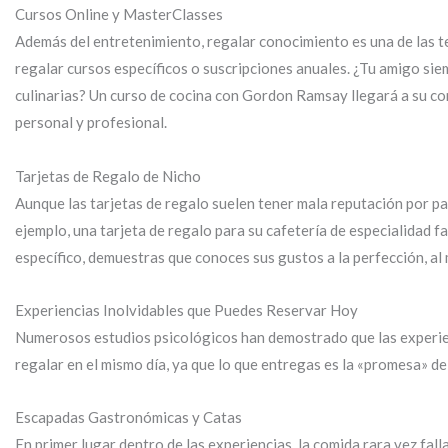
Cursos Online y MasterClasses
Además del entretenimiento, regalar conocimiento es una de las 
regalar cursos específicos o suscripciones anuales. ¿Tu amigo sie
culinarias? Un curso de cocina con Gordon Ramsay llegará a su co
personal y profesional.
Tarjetas de Regalo de Nicho
Aunque las tarjetas de regalo suelen tener mala reputación por par
ejemplo, una tarjeta de regalo para su cafetería de especialidad fa
específico, demuestras que conoces sus gustos a la perfección, al
Experiencias Inolvidables que Puedes Reservar Hoy
Numerosos estudios psicológicos han demostrado que las experien
regalar en el mismo día, ya que lo que entregas es la «promesa» d
Escapadas Gastronómicas y Catas
En primer lugar dentro de las experiencias, la comida rara vez fal