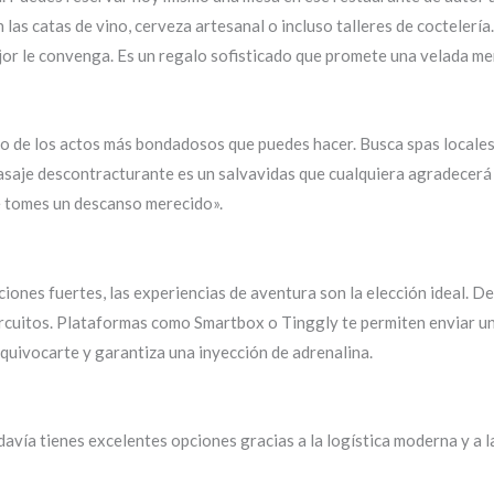
las catas de vino, cerveza artesanal o incluso talleres de coctele
jor le convenga. Es un regalo sofisticado que promete una velada m
no de los actos más bondadosos que puedes hacer. Busca spas locales,
 masaje descontracturante es un salvavidas que cualquiera agradecer
te tomes un descanso merecido».
iones fuertes, las experiencias de aventura son la elección ideal. D
cuitos. Plataformas como Smartbox o Tinggly te permiten enviar una 
 equivocarte y garantiza una inyección de adrenalina.
todavía tienes excelentes opciones gracias a la logística moderna y a