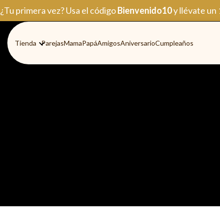
Ir
¿Tu primera vez? Usa el código
Bienvenido10
y llévate un
al
contenido
Tienda
Parejas
Mama
Papá
Amigos
Aniversario
Cumpleaños