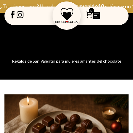
Ir
¿Tu primera vez? Usa el código
Bienvenido10
y llévate un
al
0
contenido
Regalos de San Valentín para mujeres amantes del chocolate