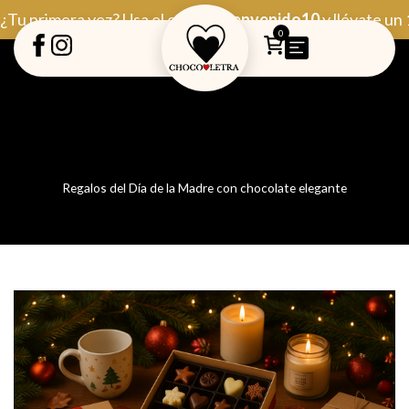
Ir
¿Tu primera vez? Usa el código
Bienvenido10
y llévate un
al
0
contenido
Regalos del Día de la Madre con chocolate elegante