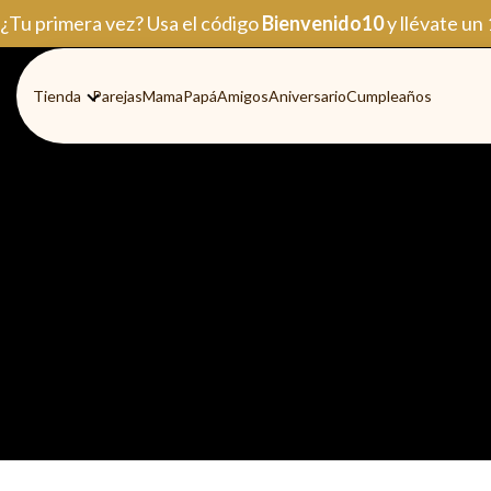
Ir
¿Tu primera vez? Usa el código
Bienvenido10
y llévate un
al
contenido
Tienda
Parejas
Mama
Papá
Amigos
Aniversario
Cumpleaños