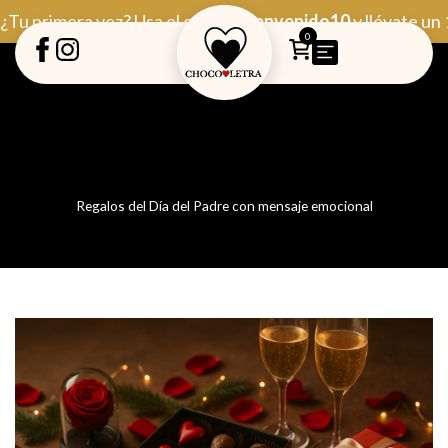
Ir
¿Tu primera vez? Usa el código
Bienvenido10
y llévate un
al
0
contenido
Regalos del Día del Padre con mensaje emocional