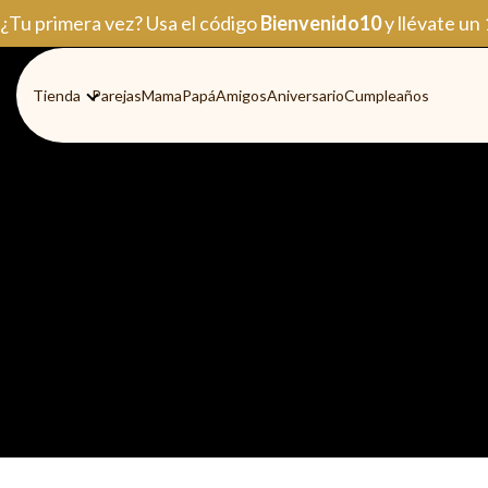
Ir
¿Tu primera vez? Usa el código
Bienvenido10
y llévate un
al
contenido
Tienda
Parejas
Mama
Papá
Amigos
Aniversario
Cumpleaños