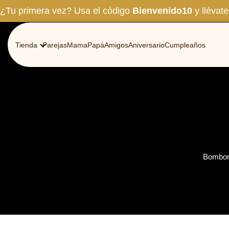
Ir
¿Tu primera vez? Usa el código
Bienvenido10
y llévat
al
contenido
Tienda
Parejas
Mama
Papá
Amigos
Aniversario
Cumpleaños
Bombone