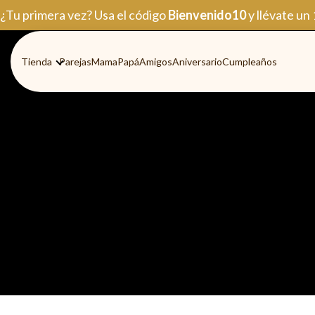
Ir
¿Tu primera vez? Usa el código
Bienvenido10
y llévate un
al
contenido
Tienda
Parejas
Mama
Papá
Amigos
Aniversario
Cumpleaños