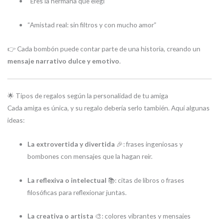
“Eres la hermana que elegí”
“Amistad real: sin filtros y con mucho amor”
👉 Cada bombón puede contar parte de una historia, creando un
mensaje narrativo dulce y emotivo
.
🌟 Tipos de regalos según la personalidad de tu amiga
Cada amiga es única, y su regalo debería serlo también. Aquí algunas
ideas:
La extrovertida y divertida
🎉: frases ingeniosas y
bombones con mensajes que la hagan reír.
La reflexiva o intelectual
📚: citas de libros o frases
filosóficas para reflexionar juntas.
La creativa o artista
🎨: colores vibrantes y mensajes