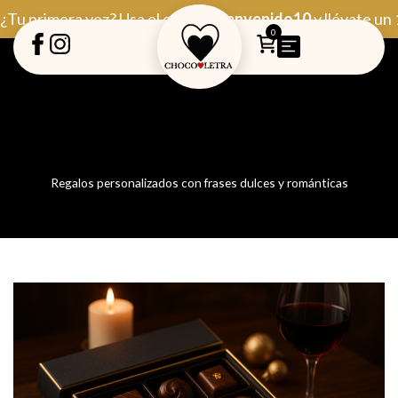
Ir
¿Tu primera vez? Usa el código
Bienvenido10
y llévate un
al
0
contenido
Regalos personalizados con frases dulces y románticas