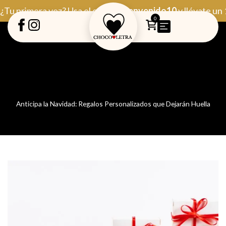
Ir
¿Tu primera vez? Usa el código
Bienvenido10
y llévate un
al
0
contenido
Anticipa la Navidad: Regalos Personalizados que Dejarán Huella