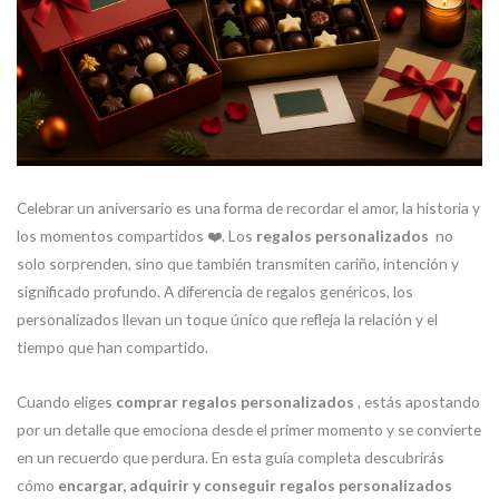
Celebrar un aniversario es una forma de recordar el amor, la historia y
los momentos compartidos ❤️. Los
regalos personalizados
no
solo sorprenden, sino que también transmiten cariño, intención y
significado profundo. A diferencia de regalos genéricos, los
personalizados llevan un toque único que refleja la relación y el
tiempo que han compartido.
Cuando eliges
comprar regalos personalizados
, estás apostando
por un detalle que emociona desde el primer momento y se convierte
en un recuerdo que perdura. En esta guía completa descubrirás
cómo
encargar, adquirir y conseguir regalos personalizados