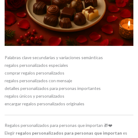
Palabras clave secundarias y variaciones semánticas
regalos personalizados especiales
comprar regalos personalizados
regalos personalizados con mensaje
detalles personalizados para personas importantes
regalos únicos y personalizados
encargar regalos personalizados originales
Regalos personalizados para personas que importan 🎁❤️
Elegir
regalos personalizados para personas que importan
es