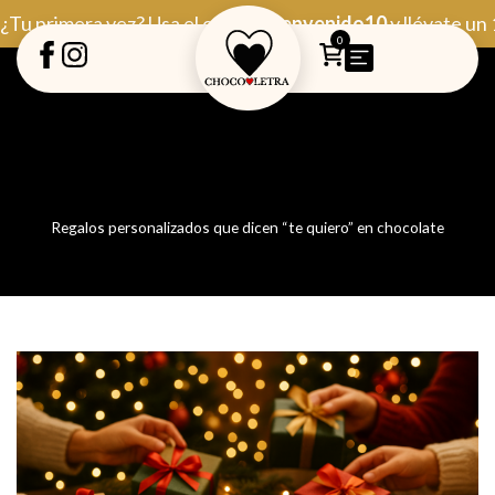
Ir
¿Tu primera vez? Usa el código
Bienvenido10
y llévate un
al
0
contenido
Regalos personalizados que dicen “te quiero” en chocolate