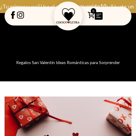
Ir
¿Tu primera vez? Usa el código
Bienvenido10
y llévate un
al
0
contenido
Regalos San Valentín Ideas Románticas para Sorprender