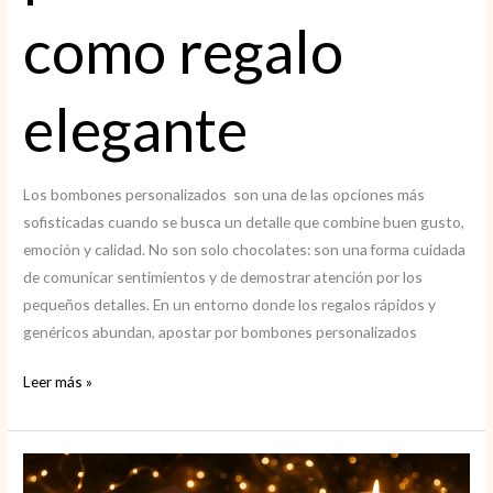
como regalo
elegante
Los bombones personalizados son una de las opciones más
sofisticadas cuando se busca un detalle que combine buen gusto,
emoción y calidad. No son solo chocolates: son una forma cuidada
de comunicar sentimientos y de demostrar atención por los
pequeños detalles. En un entorno donde los regalos rápidos y
genéricos abundan, apostar por bombones personalizados
Bombones
Leer más »
personalizados
como
regalo
elegante