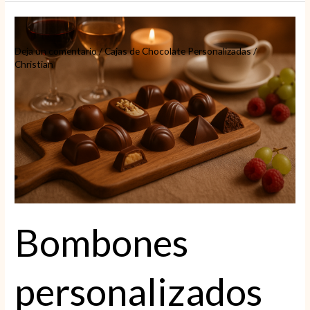
bombones
personalizados
para
Deja un comentario
/
Cajas de Chocolate Personalizadas
/
sorprender
Christian
siempre
Bombones
personalizados