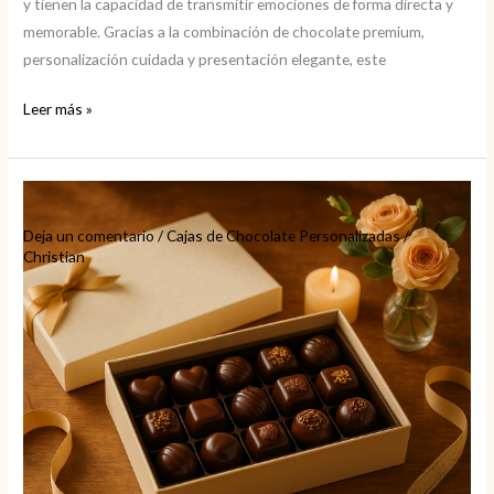
y tienen la capacidad de transmitir emociones de forma directa y
memorable. Gracias a la combinación de chocolate premium,
personalización cuidada y presentación elegante, este
Bombones
Leer más »
personalizados
para
cualquier
momento
Deja un comentario
/
Cajas de Chocolate Personalizadas
/
Christian