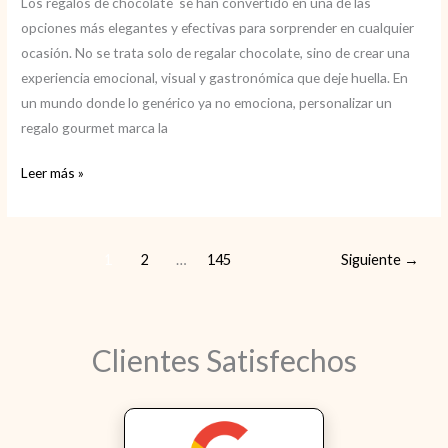
Los regalos de chocolate se han convertido en una de las
opciones más elegantes y efectivas para sorprender en cualquier
ocasión. No se trata solo de regalar chocolate, sino de crear una
experiencia emocional, visual y gastronómica que deje huella. En
un mundo donde lo genérico ya no emociona, personalizar un
regalo gourmet marca la
Regalos
Leer más »
de
chocolate
personalizados
1
2
…
145
Siguiente
→
con
estilo
Clientes Satisfechos