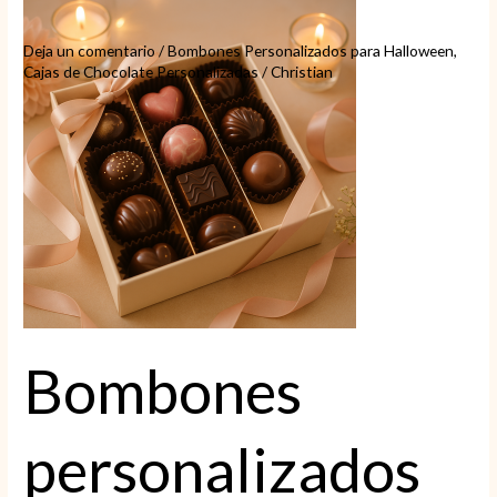
personalizados
con
Deja un comentario
/
Bombones Personalizados para Halloween
,
mensaje
Cajas de Chocolate Personalizadas
/
Christian
especial
Bombones
personalizados