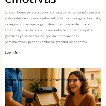
Los bombones personalizados son una de las formas más sinceras
y elegantes de expresar sentimientos. No solo se regala chocolate,
se regala un mensaje cargado de emoción, capaz de tocar el
corazón de quien lo recibe. En un contexto donde los regalos
genéricos ya no emocionan, apostar por bombones
personalizados permite comunicar gratitud, amor, apoyo
Bombones
Leer más »
personalizados
con
frases
emotivas
Deja un comentario
/
Cajas de Chocolate Personalizadas
/
Christian