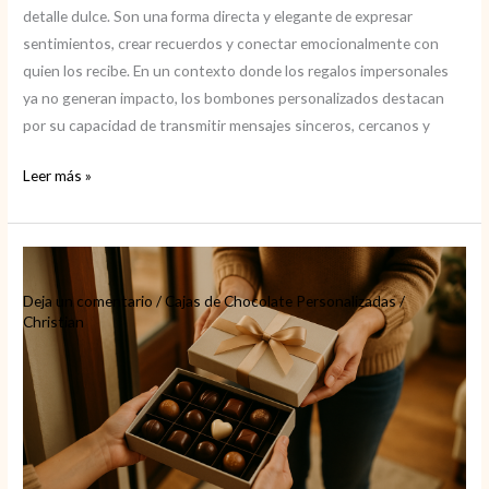
detalle dulce. Son una forma directa y elegante de expresar
sentimientos, crear recuerdos y conectar emocionalmente con
quien los recibe. En un contexto donde los regalos impersonales
ya no generan impacto, los bombones personalizados destacan
por su capacidad de transmitir mensajes sinceros, cercanos y
Regalos
Leer más »
con
bombones
personalizados
para
Deja un comentario
/
Cajas de Chocolate Personalizadas
/
emocionar
Christian