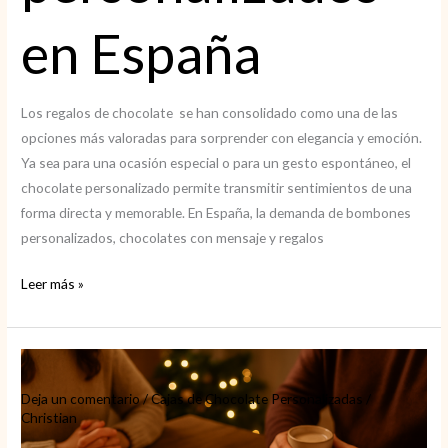
en España
Los regalos de chocolate se han consolidado como una de las
opciones más valoradas para sorprender con elegancia y emoción.
Ya sea para una ocasión especial o para un gesto espontáneo, el
chocolate personalizado permite transmitir sentimientos de una
forma directa y memorable. En España, la demanda de bombones
personalizados, chocolates con mensaje y regalos
Regalos
Leer más »
de
chocolate
personalizados
en
Deja un comentario
/
Cajas de Chocolate Personalizadas
/
España
Christian