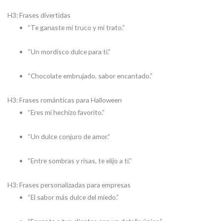
H3: Frases divertidas
“Te ganaste mi truco y mi trato.”
“Un mordisco dulce para ti.”
“Chocolate embrujado, sabor encantado.”
H3: Frases románticas para Halloween
“Eres mi hechizo favorito.”
“Un dulce conjuro de amor.”
“Entre sombras y risas, te elijo a ti.”
H3: Frases personalizadas para empresas
“El sabor más dulce del miedo.”