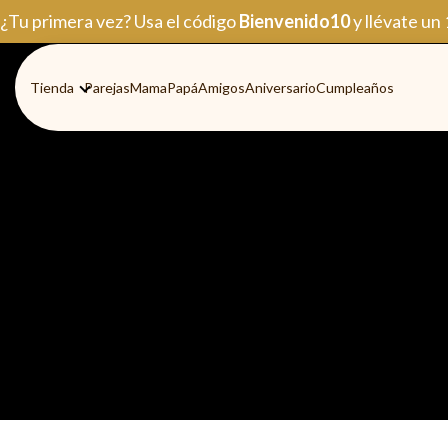
Ir
¿Tu primera vez? Usa el código
Bienvenido10
y llévate un
al
contenido
Tienda
Parejas
Mama
Papá
Amigos
Aniversario
Cumpleaños