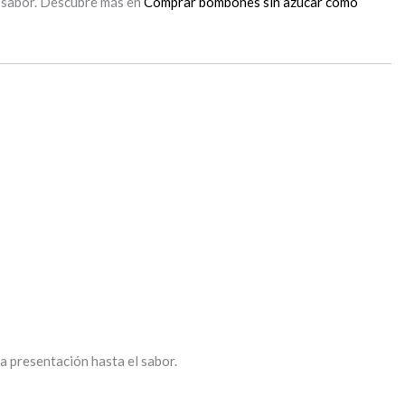
al sabor. Descubre más en
Comprar bombones sin azúcar como
a presentación hasta el sabor.