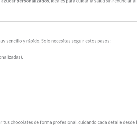
n azúcar personalizados
, ideales para cuidar la salud sin renunciar 
uy sencillo y rápido. Solo necesitas seguir estos pasos:
onalizadas).
r tus chocolates de forma profesional, cuidando cada detalle desde l