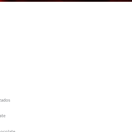
izados
ate
hocolate