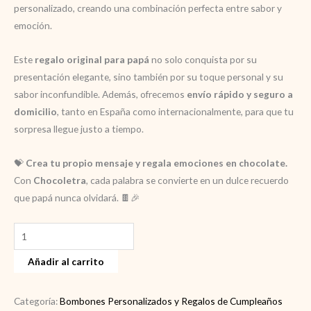
personalizado, creando una combinación perfecta entre sabor y
emoción.
Este
regalo original para papá
no solo conquista por su
presentación elegante, sino también por su toque personal y su
sabor inconfundible. Además, ofrecemos
envío rápido y seguro a
domicilio
, tanto en España como internacionalmente, para que tu
sorpresa llegue justo a tiempo.
💝
Crea tu propio mensaje y regala emociones en chocolate.
Con
Chocoletra
, cada palabra se convierte en un dulce recuerdo
que papá nunca olvidará. 🍫🎉
Caja
de
Añadir al carrito
bombones
con
frases
Categoría:
Bombones Personalizados y Regalos de Cumpleaños