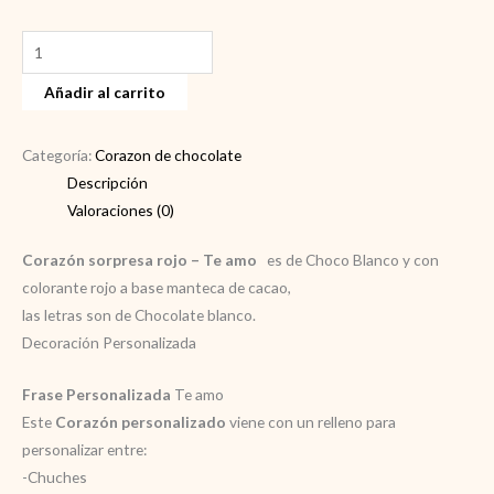
Corazón
sorpresa
Añadir al carrito
rojo
–
Te
Categoría:
Corazon de chocolate
amo
Descripción
cantidad
Valoraciones (0)
Corazón sorpresa rojo – Te amo
es de Choco Blanco y con
colorante rojo a base manteca de cacao,
las letras son de Chocolate blanco.
Decoración Personalizada
Frase Personalizada
Te amo
Este
Corazón personalizado
viene con un relleno para
personalizar entre:
-Chuches