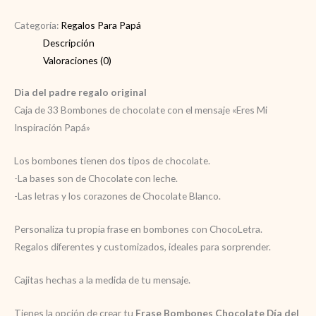
regalo
original
Categoría:
Regalos Para Papá
cantidad
Descripción
Valoraciones (0)
Dia del padre regalo original
Caja de 33 Bombones de chocolate con el mensaje «Eres Mi
Inspiración Papá»
Los bombones tienen dos tipos de chocolate.
-La bases son de Chocolate con leche.
-Las letras y los corazones de Chocolate Blanco.
Personaliza tu propia frase en bombones con ChocoLetra.
Regalos diferentes y customizados, ideales para sorprender.
Cajitas hechas a la medida de tu mensaje.
Tienes la opción de crear tu
Frase Bombones Chocolate Día del