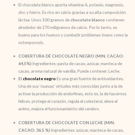
El chocolate blanco aporta vitamina A, potasio, magnesio,
zinc y hierro. Es rico en calcio gracias a su alta composición
láctea. Unos 100 gramos de
chocolate blanco
contienen
alrededor de 270 miligramos de calcio. Por lo tanto, es
bueno para los huesos y combatir problemas óseos como la
osteoporosis.
COBERTURA DÉ CHOCOLATE NEGRO (MIN. CACAO:
64,5%)
Ingredientes: pasta de cacao, azúcar, manteca de
cacao, aroma natural de vainilla; Puede contener: Leche.
El
chocolate negro
Es una gran fuente de antioxidantes.
Una de sus ‘nuevas’ virtudes más conocidas junto a la de
activar la producción de endorfinas, esto es, la de hacernos
felices, protege el corazón, regula el colesterol, eleva el
animo, mejora el funcionamiento del cerebro.
COBERTURA DE CHOCOLATE CON LECHE (MIN.
CACAO: 36.5 %)
Ingredientes: azúcar, manteca de cacao,