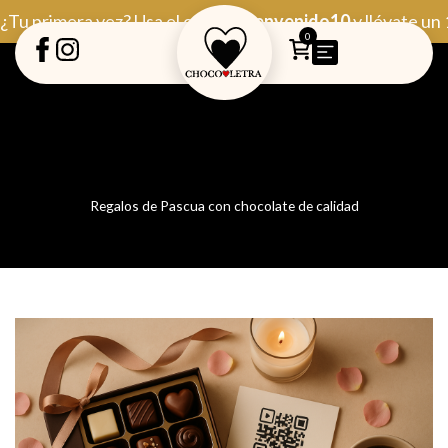
Ir
¿Tu primera vez? Usa el código
Bienvenido10
y llévate un
al
0
contenido
Regalos de Pascua con chocolate de calidad