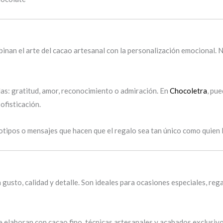
inan el arte del cacao artesanal con la personalización emocional. N
as: gratitud, amor, reconocimiento o admiración. En
Chocoletra
, pu
ofisticación.
tipos o mensajes que hacen que el regalo sea tan único como quien l
 gusto, calidad y detalle. Son ideales para ocasiones especiales, r
 elaboran con cacao fino, técnicas artesanales y acabados exclusivos