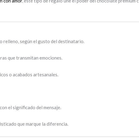
ón con amor
, este tipo de regalo une el poder del chocolate premium 
o relleno, según el gusto del destinatario.
bras que transmitan emociones.
icos o acabados artesanales.
con el significado del mensaje.
isticado que marque la diferencia.