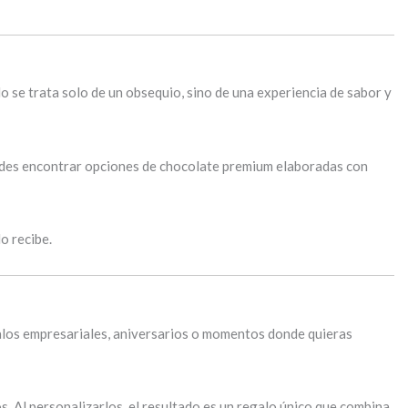
o se trata solo de un obsequio, sino de una experiencia de sabor y
edes encontrar opciones de chocolate premium elaboradas con
o recibe.
egalos empresariales, aniversarios o momentos donde quieras
. Al personalizarlos, el resultado es un regalo único que combina