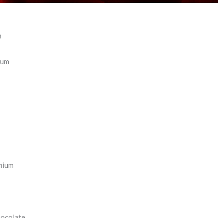
m
ium
mium
hocolate